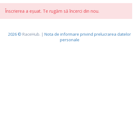
Înscrierea a eșuat. Te rugăm să încerci din nou.
2026 ©
RaceHub. |
Nota de informare privind prelucrarea datelor
personale