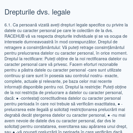
Drepturile dvs. legale
6.1. Ca persoană vizată aveți drepturi legale specifice cu privire la
datele cu caracter personal pe care le colectăm de la dvs.
RACEHUB vă va respecta drepturile individuale și se va ocupa de
interesele dumneavoastră în mod corespunzător. Dreptul de
retragere a consimțământului: Vă puteți retrage consimțământul
pentru prelucrarea datelor cu caracter personal, în orice moment.
Dreptul la rectificare: Puteți obține de la noi rectificarea datelor cu
caracter personal care vă privesc. Facem eforturi rezonabile
pentru a păstra datele cu caracter personal -care sunt utilizate
continuu şi care sunt în posesia sau controlul nostru- exacte,
complete, actuale și relevante, pe baza celor mai recente
informații disponibile pentru noi. Dreptul la restricție: Puteți obține
de la noi restricția de prelucrare a datelor cu caracter personal,
dacă: ● -contestaţi corectitudinea datelor cu caracter personal
pentru perioada în care noi trebuie să verificăm exactitatea, ● -
prelucrarea este ilegală și solicitaţi restricționarea prelucrării mai
degrabă decât ștergerea datelor cu caracter personal, ● -nu mai
avem nevoie de datele dvs cu caracter personal, dar dvs le
solicitaţi pentru constatarea, exercitarea sau apărarea unui drept,
sau ● -vă opuneţi prelucrării în perioada în care verificăm dacă