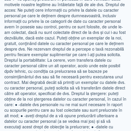
motivele noastre legitime au întâietate faţă de ale dvs. Dreptul de
acces: Ne puteți cere informații cu privire la datele cu caracter
personal pe care le deținem despre dumneavoastră, inclusiv
informații cu privire la ce categorii de date cu caracter personal
avem în posesie sau control, pentru ce sunt folosite, de unde le-
am colectat, dacă nu sunt colectate direct de la dvs și cui i-au fost
dezvăluite, dacă este cazul. Puteți obține un exemplar de la noi,
gratuit, conţinând datele cu caracter personal pe care le deținem
despre dvs. Ne rezervam dreptul de a percepe o taxă rezonabilă
pentru fiecare exemplar suplimentar pe care l-aţi putea solicita.
Dreptul la portabilitate: La cerere, vom transfera datele cu
caracter personal către un alt operator, acolo unde este posibil
dpdv tehnic, cu condiția ca prelucrarea să se bazeze pe
consimțământul dvs sau să fie necesară pentru executarea unui
contract. Mai degrabă decât să primiţi un exemplar cu datele dvs.
cu caracter personal, puteţi solicita să vă transferăm datele direct
către alt operator, specificat de dvs. Dreptul la ștergere: puteți
obține de la noi ștergerea datelor cu caracter personal, în cazul în
care: ● -datele dvs personale nu ne mai sunt necesare în raport
cu scopurile pentru care au fost colectate sau sunt prelucrate în
alt mod; ● -aveți dreptul de a vă opune prelucrării ulterioare a
datelor cu caracter personal (a se vedea mai jos) și să vă
executaţi acest drept de obiecţie la prelucrare; ● -datele cu