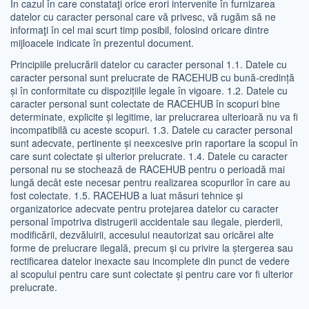
În cazul în care constataţi orice erori intervenite în furnizarea
datelor cu caracter personal care vă privesc, vă rugăm să ne
informaţi în cel mai scurt timp posibil, folosind oricare dintre
mijloacele indicate în prezentul document.
Principiile prelucrării datelor cu caracter personal 1.1. Datele cu
caracter personal sunt prelucrate de RACEHUB cu bună-credință
și în conformitate cu dispozițiile legale în vigoare. 1.2. Datele cu
caracter personal sunt colectate de RACEHUB în scopuri bine
determinate, explicite și legitime, iar prelucrarea ulterioară nu va fi
incompatibilă cu aceste scopuri. 1.3. Datele cu caracter personal
sunt adecvate, pertinente și neexcesive prin raportare la scopul în
care sunt colectate și ulterior prelucrate. 1.4. Datele cu caracter
personal nu se stochează de RACEHUB pentru o perioadă mai
lungă decât este necesar pentru realizarea scopurilor în care au
fost colectate. 1.5. RACEHUB a luat măsuri tehnice și
organizatorice adecvate pentru protejarea datelor cu caracter
personal împotriva distrugerii accidentale sau ilegale, pierderii,
modificării, dezvăluirii, accesului neautorizat sau oricărei alte
forme de prelucrare ilegală, precum și cu privire la ștergerea sau
rectificarea datelor inexacte sau incomplete din punct de vedere
al scopului pentru care sunt colectate și pentru care vor fi ulterior
prelucrate.