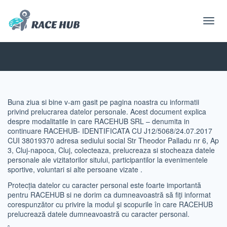
Toggl
navig
Buna ziua si bine v-am gasit pe pagina noastra cu informatii
privind prelucrarea datelor personale. Acest document explica
despre modalitatile in care RACEHUB SRL – denumita in
continuare RACEHUB- IDENTIFICATA CU J12/5068/24.07.2017
CUI 38019370 adresa sediului social Str Theodor Palladu nr 6, Ap
3, Cluj-napoca, Cluj, colecteaza, prelucreaza si stocheaza datele
personale ale vizitatorilor sitului, participantilor la evenimentele
sportive, voluntari si alte persoane vizate .
Protecția datelor cu caracter personal este foarte importantă
pentru RACEHUB si ne dorim ca dumneavoastră să fiţi informat
corespunzător cu privire la modul şi scopurile în care RACEHUB
prelucrează datele dumneavoastră cu caracter personal.