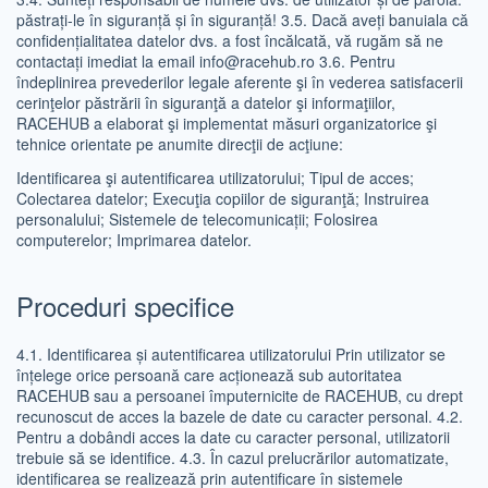
păstrați-le în siguranță și în siguranță! 3.5. Dacă aveți banuiala că
confidențialitatea datelor dvs. a fost încălcată, vă rugăm să ne
contactați imediat la email info@racehub.ro 3.6. Pentru
îndeplinirea prevederilor legale aferente şi în vederea satisfacerii
cerinţelor păstrării în siguranţă a datelor şi informaţiilor,
RACEHUB a elaborat şi implementat măsuri organizatorice şi
tehnice orientate pe anumite direcţii de acţiune:
Identificarea şi autentificarea utilizatorului; Tipul de acces;
Colectarea datelor; Execuţia copiilor de siguranţă; Instruirea
personalului; Sistemele de telecomunicații; Folosirea
computerelor; Imprimarea datelor.
Proceduri specifice
4.1. Identificarea și autentificarea utilizatorului Prin utilizator se
înțelege orice persoană care acționează sub autoritatea
RACEHUB sau a persoanei împuternicite de RACEHUB, cu drept
recunoscut de acces la bazele de date cu caracter personal. 4.2.
Pentru a dobândi acces la date cu caracter personal, utilizatorii
trebuie să se identifice. 4.3. În cazul prelucrărilor automatizate,
identificarea se realizează prin autentificare în sistemele