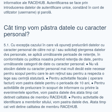
informatice ale RACEHUB. Autentificarea se face prin
introducerea datelor de autentificare unice, constând în cont de
utilizator (username) și parolă.
Cât timp vom păstra datele cu caracter
personal?
5.1. Cu excepţia cazului în care vă opuneţi prelucrării datelor cu
caracter personal de către noi și / sau solicitaţi ștergerea datelor
dvs personale, se aplică următoarele perioade de retenție, în
conformitate cu politica noastra privind retenţia de date, pentru
următoarele categorii de date cu caracter personal: ● Nu vă
stocăm datele cu caracter personal mai mult decât este necesar
pentru scopul pentru care le-am reținut sau pentru a respecta o
lege sau cerință statutară. ● Pentru activitatile fiscale ( operare
facturi) vom pastra datele pentru o perioada de 10 ani, ● Pentru
activitătile de prelucrare în scopuri de informare cu privire la
evenimentele sportive, vom pastra datele dvs atata timp cat
detineti calitatea de membru RACEHUB. ● Pentru activitatile de
identificare a membrilor sitului, vom pastra datele dvs. Atata timp
cat veti detine calitatea de membru RACEHUB.