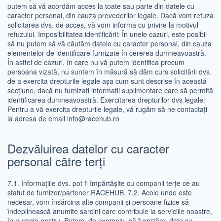
putem să vă acordăm acces la toate sau parte din datele cu
caracter personal, din cauza prevederilor legale. Dacă vom refuza
solicitarea dvs. de acces, vă vom informa cu privire la motivul
refuzului. Imposibilitatea identificării: În unele cazuri, este posibil
să nu putem să vă căutăm datele cu caracter personal, din cauza
elementelor de identificare furnizate în cererea dumneavoastră.
În astfel de cazuri, în care nu vă putem identifica precum
persoana vizată, nu suntem în măsură să dăm curs solicitării dvs.
de a exercita drepturile legale așa cum sunt descrise în această
secțiune, dacă nu furnizați informații suplimentare care să permită
identificarea dumneavoastră. Exercitarea drepturilor dvs legale:
Pentru a vă exercita drepturile legale, vă rugăm să ne contactați
la adresa de email info@racehub.ro
Dezvăluirea datelor cu caracter
personal către terți
7.1. Informațiile dvs. pot fi împărtășite cu companii terțe ce au
statut de furnizor/partener RACEHUB. 7.2. Acolo unde este
necesar, vom însărcina alte companii și persoane fizice să
îndeplinească anumite sarcini care contribuie la serviciile noastre,
în numele nostru. Putem, de exemplu, să furnizăm, date cu