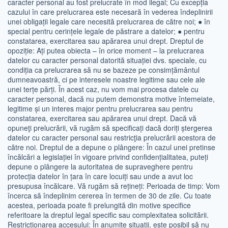
caracter personal au fost prelucrate în mod ilegal; Cu excepția
cazului în care prelucrarea este necesară în vederea îndeplinirii
unei obligații legale care necesită prelucrarea de către noi; ● în
special pentru cerințele legale de păstrare a datelor; ● pentru
constatarea, exercitarea sau apărarea unui drept. Dreptul de
opoziție: Ați putea obiecta – în orice moment – la prelucrarea
datelor cu caracter personal datorită situației dvs. speciale, cu
condiția ca prelucrarea să nu se bazeze pe consimțământul
dumneavoastră, ci pe interesele noastre legitime sau cele ale
unei terțe părți. În acest caz, nu vom mai procesa datele cu
caracter personal, dacă nu putem demonstra motive întemeiate,
legitime și un interes major pentru prelucrarea sau pentru
constatarea, exercitarea sau apărarea unui drept. Dacă vă
opuneţi prelucrării, vă rugăm să specificați dacă doriți ștergerea
datelor cu caracter personal sau restricţia prelucrării acestora de
către noi. Dreptul de a depune o plângere: În cazul unei pretinse
încălcări a legislației în vigoare privind confidențialitatea, puteți
depune o plângere la autoritatea de supraveghere pentru
protecția datelor în țara în care locuiți sau unde a avut loc
presupusa încălcare. Vă rugăm să rețineți: Perioada de timp: Vom
încerca să îndeplinim cererea în termen de 30 de zile. Cu toate
acestea, perioada poate fi prelungită din motive specifice
referitoare la dreptul legal specific sau complexitatea solicitării.
Restricționarea accesului: În anumite situații, este posibil să nu