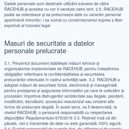
Datele personale sunt destinate utilizării exlusive de către
RACEHUB și acestea nu vor fi vandute catre terti. 2.5. RACEHUB
poate sa colecteaze și sa prelucreaza date cu caracter personal
apartinand minorilor, i sa numai cu consimtamantul expres s liber
exprimat al tutorelui legal
Masuri de securitate a datelor
personale prelucrate
3.1. Prezentul document stabilește măsuri tehnice şi
organizatorice implementate de RACEHUB, pentru îndeplinirea
obligaţiilor referitoare la confidențialitatea și securitatea
prelucrărilor efectuate în cadrul activităţii sale. 3.2. RACEHUB a
adoptat măsuri de securitate fizică, electronică și managerială
pentru protejarea și asigurarea informațiilor pe care le colectăm și
procesăm împotriva distrugerilor accidentale sau ilegale, pierderii,
modificării, dezvăluirii, accesului neautorizat sau oricărei alte
forme de prelucrare ilegală. În acest sens, va fi desemnată, la
nivelul RACEHUB, o persoană responsabilă cu respectarea
dispoziţiilor Regulamentului 679/2016 3.3. Rețineți însă că din
păcate, nici o transmisie de date nu este garantată 100% sigură.
3.4. Sunteți responsabil de numele dvs. de utilizator și de parola: