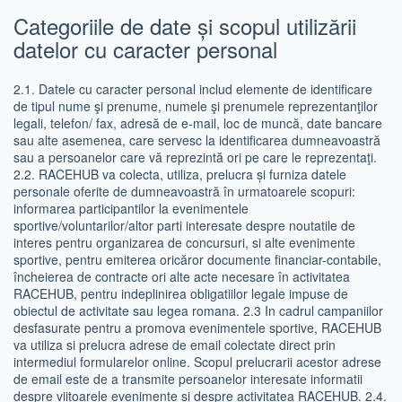
Categoriile de date și scopul utilizării
datelor cu caracter personal
2.1. Datele cu caracter personal includ elemente de identificare
de tipul nume şi prenume, numele şi prenumele reprezentanţilor
legali, telefon/ fax, adresă de e-mail, loc de muncă, date bancare
sau alte asemenea, care servesc la identificarea dumneavoastră
sau a persoanelor care vă reprezintă ori pe care le reprezentaţi.
2.2. RACEHUB va colecta, utiliza, prelucra și furniza datele
personale oferite de dumneavoastră în urmatoarele scopuri:
informarea participantilor la evenimentele
sportive/voluntarilor/altor parti interesate despre noutatile de
interes pentru organizarea de concursuri, si alte evenimente
sportive, pentru emiterea oricăror documente financiar-contabile,
încheierea de contracte ori alte acte necesare în activitatea
RACEHUB, pentru indeplinirea obligatiilor legale impuse de
obiectul de activitate sau legea romana. 2.3 In cadrul campaniilor
desfasurate pentru a promova evenimentele sportive, RACEHUB
va utiliza si prelucra adrese de email colectate direct prin
intermediul formularelor online. Scopul prelucrarii acestor adrese
de email este de a transmite persoanelor interesate informatii
despre viitoarele evenimente si despre activitatea RACEHUB. 2.4.